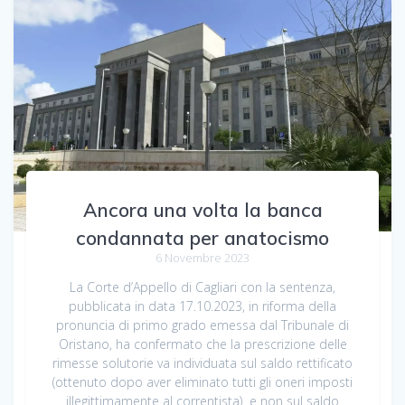
Ancora una volta la banca
condannata per anatocismo
6 Novembre 2023
La Corte d’Appello di Cagliari con la sentenza,
pubblicata in data 17.10.2023, in riforma della
pronuncia di primo grado emessa dal Tribunale di
Oristano, ha confermato che la prescrizione delle
rimesse solutorie va individuata sul saldo rettificato
(ottenuto dopo aver eliminato tutti gli oneri imposti
illegittimamente al correntista) e non sul saldo