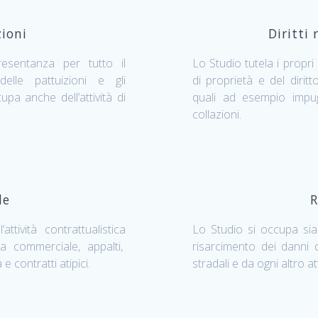
zioni
Diritti 
esentanza per tutto il
Lo Studio tutela i propri c
delle pattuizioni e gli
di proprietà e del diri
pa anche dell’attività di
quali ad esempio impugn
collazioni.
le
R
ttività contrattualistica
Lo Studio si occupa sia 
a commerciale, appalti,
risarcimento dei danni d
 e contratti atipici.
stradali e da ogni altro att