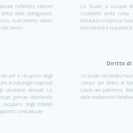
ziale nell’intero settore
Lo Studio si occupa di 
diritto delle obbligazioni,
cosiddetti white collar
ssorio, risarcimento danni,
tributaria compresa l’ass
o del lavoro.
la proprietà e la pubblic
Diritto di
cari per il recupero degli
Lo Studio da tempo ha m
tte le patologie negoziali
campo del diritto di fam
i strumenti derivati. Lo
tutela dei patrimoni, del
 bancari primari ottenendo
della mediazione familiar
i recupero degli indebiti
 rapporto contrattuale