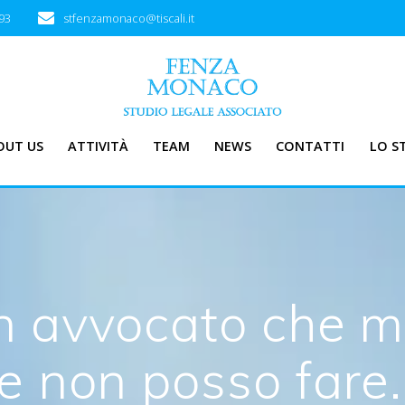
93
stfenzamonaco@tiscali.it
OUT US
ATTIVITÀ
TEAM
NEWS
CONTATTI
LO S
n avvocato che m
he non posso fare.