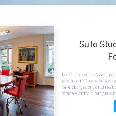
Sullo Stu
F
Lo Studio Legale Associato
giudiziale nell’intero settore 
delle obbligazioni, diritti real
stradale, diritto di famiglia, di